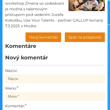
workshop Zmena vo vzdelávaní
je možná s talentovým
prístupom pod vedením Jozefa
Kokošku, Use Your Talents - partner GALLUP konaný
7.3.2025 v Modre.
Nový komentár
Späť na príspevok
Komentáre
Nový komentár
Názov:
*
Meno:
*
Komentár: