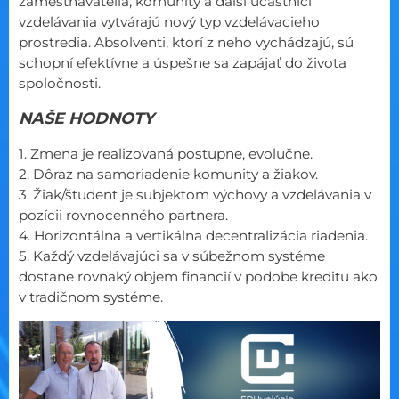
zamestnávatelia, komunity a ďalší účastníci
vzdelávania vytvárajú nový typ vzdelávacieho
prostredia. Absolventi, ktorí z neho vychádzajú, sú
schopní efektívne a úspešne sa zapájať do života
spoločnosti.
NAŠE HODNOTY
1. Zmena je realizovaná postupne, evolučne.
2. Dôraz na samoriadenie komunity a žiakov.
3. Žiak/študent je subjektom výchovy a vzdelávania v
pozícii rovnocenného partnera.
4. Horizontálna a vertikálna decentralizácia riadenia.
5. Každý vzdelávajúci sa v súbežnom systéme
dostane rovnaký objem financií v podobe kreditu ako
v tradičnom systéme.