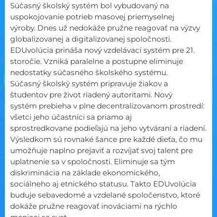
Súčasný školský systém bol vybudovaný na
uspokojovanie potrieb masovej priemyselnej
výroby. Dnes už nedokáže pružne reagovať na výzvy
globalizovanej a digitalizovanej spoločnosti.
EDUvolúcia prináša nový vzdelávací systém pre 21.
storočie. Vzniká paralelne a postupne eliminuje
nedostatky súčasného školského systému.
Súčasný školský systém pripravuje žiakov a
študentov pre život riadený autoritami. Nový
systém prebieha v plne decentralizovanom prostredí:
všetci jeho účastníci sa priamo aj
sprostredkovane podieľajú na jeho vytváraní a riadení.
Výsledkom sú rovnaké šance pre každé dieťa, čo mu
umožňuje naplno prejaviť a rozvíjať svoj talent pre
uplatnenie sa v spoločnosti. Eliminuje sa tým
diskriminácia na základe ekonomického,
sociálneho aj etnického statusu. Takto EDUvolúcia
buduje sebavedomé a vzdelané spoločenstvo, ktoré
dokáže pružne reagovať inováciami na rýchlo