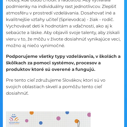
podmienky na individuálny rast jednotlivcov. Zlepšiť
atmosféru v prostredí vzdelávania. Dosahovať iné a
kvalitnejšie vzťahy učiteľ (Sprievodca) - žiak - rodič.
Vychovávať deti k hodnotám a vďačnosti, ako aj k
sebaúcte a láske. Aby objavili svoje talenty, aby získali
vieru v to, že môžu v živote dosiahnúť vynikajúce veci,
možno aj niečo vynimočné.
Podporujeme všetky typy vzdelávania, v školách a
škôlkach za pomoci systémov, procesov a
produktov ktoré sú overené a fungujú.
Pre tento cieľ združujeme Slovákov, ktorí sú vo
svojich oblastiach skvelí a pomôžu tento cieľ
dosiahnúť.