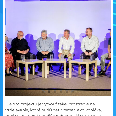
Cielom projektu je vytvoriť také prostredie na
vzdelávanie, ktoré budú deti vnímať ako koníčka,
hobby, kde budú chodiť s radosťou. Aby vytvárala