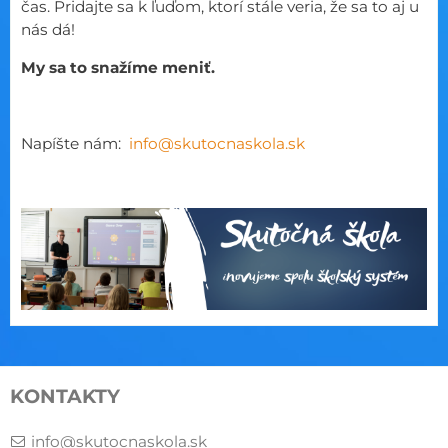
čas. Pridajte sa k ľuďom, ktorí stále veria, že sa to aj u
nás dá!
My sa to snažíme meniť.
Napíšte nám:
info@skutocnaskola.sk
KONTAKTY
info@skutocnaskola.sk