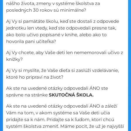
nášho života, zmeny v systéme školstva za
posledných 30 rokov sú minimálne?
Aj Vy si pamätáte školu, keď ste dostali z odpovede
jednotku len vtedy, keď ste odpovedali presne tak,
ako bolo učivo popísané v knihe, alebo ako to
hovorila pani učiteľka?
Aj Vy chcete, aby Vaše deti len nememorovali učivo z
knižky?
Aj Vy si myslíte, že Vaše dieťa si zaslúži vzdelávanie,
ktoré ho pripraví na život?
Ak ste na uvedené otázky odpovedali ÁNO ste
správne na stránke
SKUTOČNÁ ŠKOLA.
Ak ste na uvedené otázky odpovedali ÁNO a záleží
Vám na tom, v akom systéme sa Vaše deti učia
pridajte sa k nám. Pridajte sa k ľuďom, ktorí chcú
systém školstva zmeniť. Máme pocit, že už je najvyšší